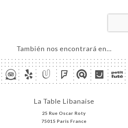
CIO
ERVA
ERÍA
EÑA
NÚ
ACTO
También nos encontrará en…
La Table Libanaise
25 Rue Oscar Roty
75015 Paris France