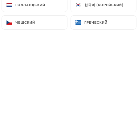
한국어 (КОРЕЙСКИЙ)
한국어 (КОРЕЙСКИЙ)
ГОЛЛАНДСКИЙ
ГОЛЛАНДСКИЙ
ЧЕШСКИЙ
ЧЕШСКИЙ
ГРЕЧЕСКИЙ
ГРЕЧЕСКИЙ
Bonjour et bienvenue à la Table
Libanaise !
Venez découvrir et redécouvrir les
saveurs du soleil dans notre restaurant
libanais tous les jours de la semaine,
midi et soir.
En été, prélassez-vous en terrasse près
des oliviers, en hiver venez vous régaler
dans une ambiance réchauffée par les
bois sombres…
A La Table Libanaise, le soleil se lève à