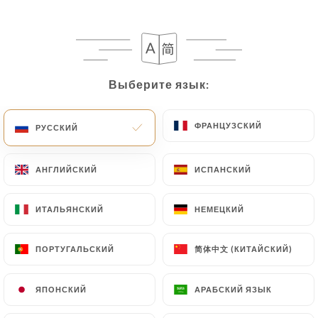
Выберите язык:
Выберите язык:
ФРАНЦУЗСКИЙ
ФРАНЦУЗСКИЙ
РУССКИЙ
РУССКИЙ
106 МНЕНИЙ
АНГЛИЙСКИЙ
АНГЛИЙСКИЙ
ИСПАНСКИЙ
ИСПАНСКИЙ
RESTAURANT LIBANAIS
25 Rue Oscar Roty
ИТАЛЬЯНСКИЙ
ИТАЛЬЯНСКИЙ
НЕМЕЦКИЙ
НЕМЕЦКИЙ
75015 Paris France
简体中文 (КИТАЙСКИЙ)
简体中文 (КИТАЙСКИЙ)
ПОРТУГАЛЬСКИЙ
ПОРТУГАЛЬСКИЙ
ЯПОНСКИЙ
ЯПОНСКИЙ
АРАБСКИЙ ЯЗЫК
АРАБСКИЙ ЯЗЫК
Кто мы?