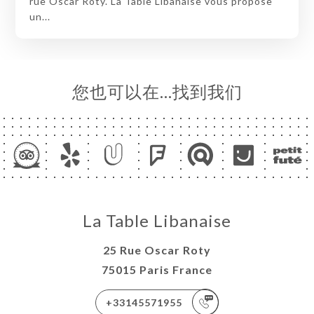
rue Oscar Roty. La Table Libanaise vous propose
un...
您也可以在…找到我们
La Table Libanaise
25 Rue Oscar Roty
75015 Paris France
+33145571955