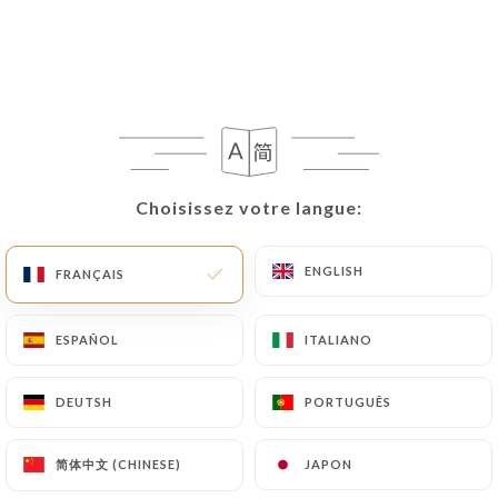
Choisissez votre langue:
Choisissez votre langue:
ENGLISH
ENGLISH
FRANÇAIS
FRANÇAIS
ESPAÑOL
ESPAÑOL
ITALIANO
ITALIANO
DEUTSH
DEUTSH
PORTUGUÊS
PORTUGUÊS
简体中文 (CHINESE)
简体中文 (CHINESE)
JAPON
JAPON