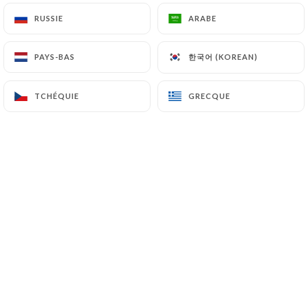
RUSSIE
RUSSIE
ARABE
ARABE
한국어 (KOREAN)
한국어 (KOREAN)
PAYS-BAS
PAYS-BAS
TCHÉQUIE
TCHÉQUIE
GRECQUE
GRECQUE