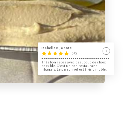
Isabelle B., à noté
5/5
Très bon repas avec beaucoup de choix
possible. C'est un bon restaurant
libanais. Le personnel est très aimable.