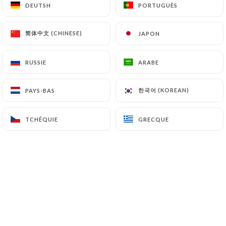
DEUTSH
DEUTSH
PORTUGUÊS
PORTUGUÊS
7.4 Non-communication des données personnelles
https://latablelibanaise-paris.fr
s’interdit de
简体中文 (CHINESE)
简体中文 (CHINESE)
JAPON
JAPON
traiter, héberger ou transférer les Informations
collectées sur ses Clients vers un pays situé en
dehors de l’Union européenne ou reconnu comme «
RUSSIE
RUSSIE
ARABE
ARABE
non adéquat » par la Commission européenne sans
en informer préalablement le client. Pour autant,
한국어 (KOREAN)
한국어 (KOREAN)
PAYS-BAS
PAYS-BAS
https://latablelibanaise-paris.fr
reste libre du
choix de ses sous-traitants techniques et
TCHÉQUIE
TCHÉQUIE
GRECQUE
GRECQUE
commerciaux à la condition qu’il présentent les
garanties suffisantes au regard des exigences du
Règlement Général sur la Protection des Données
(RGPD : n° 2016-679).
https://latablelibanaise-paris.fr
s’engage à
prendre toutes les précautions nécessaires afin de
préserver la sécurité des Informations et