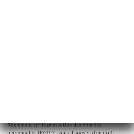
Informations personnelles : « les informations qui
permettent, sous quelque forme que ce soit,
directement ou non, l'identification des personnes
physiques auxquelles elles s'appliquent » (article 4
de la loi n° 78-17 du 6 janvier 1978).
12. Utilisation des données dans le
cadre de l'inscription à la newsletter.
Données récoltées aux fins d’envoi d’offres
commerciales relatives à l’enseigne LA TABLE
LIBANAISE. Les données récoltées pourront être
traitées par l’ensemble des filiales et sous filiales
de la société.
Conformément à la loi Informatique et Liberté du 6
Janvier 1978 et modifiée en 2004 ainsi qu’au
Règlement sur la protection des données
personnelles (RGPD), vous disposez d’un droit