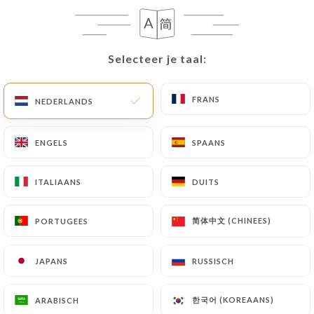
9.00€
10.00€
Selecteer je taal:
Selecteer je taal:
9.50€
FRANS
FRANS
NEDERLANDS
NEDERLANDS
11.00€
ENGELS
ENGELS
SPAANS
SPAANS
10.00€
ITALIAANS
ITALIAANS
DUITS
DUITS
4.00€
简体中文 (CHINEES)
简体中文 (CHINEES)
PORTUGEES
PORTUGEES
4.00€
JAPANS
JAPANS
RUSSISCH
RUSSISCH
4.00€
한국어 (KOREAANS)
한국어 (KOREAANS)
ARABISCH
ARABISCH