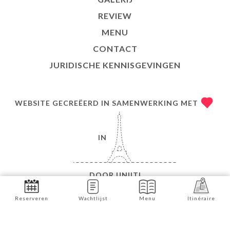
REVIEW
MENU
CONTACT
JURIDISCHE KENNISGEVINGEN
WEBSITE GECREËERD IN SAMENWERKING MET
IN
DOOR
UNIITI
© COPYRIGHT 2026 - LA TABLE LIBANAISE - ALLE
Reserveren
Wachtlijst
Menu
Itinéraire
RECHTEN VOORBEHOUDEN