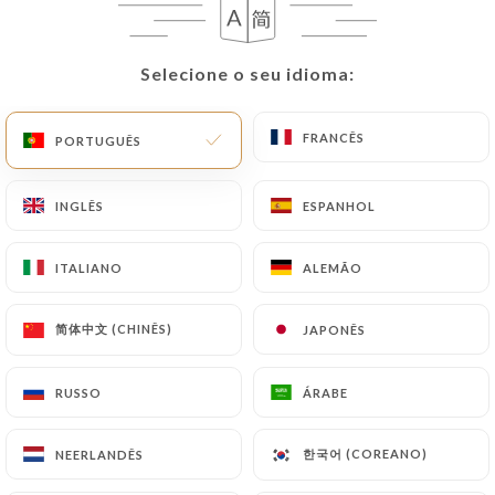
9.00€
10.00€
Selecione o seu idioma:
Selecione o seu idioma:
9.50€
FRANCÊS
FRANCÊS
PORTUGUÊS
PORTUGUÊS
11.00€
INGLÊS
INGLÊS
ESPANHOL
ESPANHOL
10.00€
ITALIANO
ITALIANO
ALEMÃO
ALEMÃO
4.00€
简体中文 (CHINÊS)
简体中文 (CHINÊS)
JAPONÊS
JAPONÊS
RUSSO
RUSSO
ÁRABE
ÁRABE
4.00€
한국어 (COREANO)
한국어 (COREANO)
NEERLANDÊS
NEERLANDÊS
4.00€